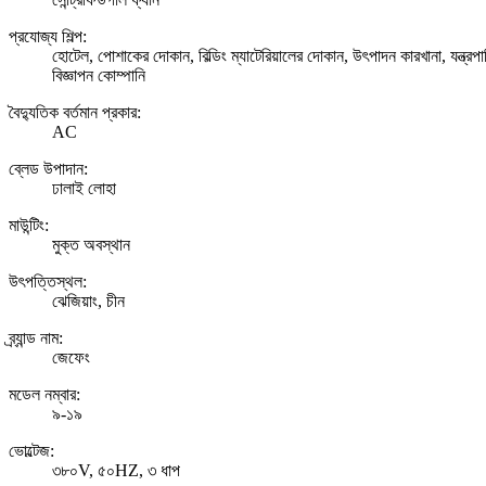
প্রযোজ্য শিল্প:
হোটেল, পোশাকের দোকান, বিল্ডিং ম্যাটেরিয়ালের দোকান, উৎপাদন কারখানা, যন্ত্রপাত
বিজ্ঞাপন কোম্পানি
বৈদ্যুতিক বর্তমান প্রকার:
AC
ব্লেড উপাদান:
ঢালাই লোহা
মাউন্টিং:
মুক্ত অবস্থান
উৎপত্তিস্থল:
ঝেজিয়াং, চীন
ব্র্যান্ড নাম:
জেফেং
মডেল নম্বার:
৯-১৯
ভোল্টেজ:
৩৮০V, ৫০HZ, ৩ ধাপ