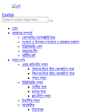
English
হোম
আমাদের সম্পর্কে
কোম্পানির শো/ফ্যাক্টরি ট্যুর
গবেষণা ও উন্নয়ন (গবেষণা ও কারখানা ভ্রমণ)
ইঞ্জিনিয়ারিং কেস
আমাদের টিম
সার্টিফিকেট
ফ্যান পণ্য
এয়ার কন্ডিশনিং ফ্যান
সামনের দিকে বাঁকা কেন্দ্রাতিগ পাখা
পিছনের দিকে বাঁকা কেন্দ্রাতিগ পাখা
প্লাগ ফ্যান
ইঞ্জিনিয়ারিং ফ্যান
অক্ষীয় পাখা
ছাদের পাখা
বক্স-টাইপ ফ্যান
ইন্ডাস্ট্রি ফ্যান
আনুষাঙ্গিক
ইমপেলার