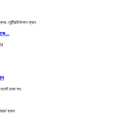
কে...
ান