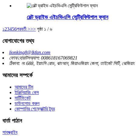
বেল্ট ড্রাইভ এইচভিএসি সেন্ট্রিফিউগাল ফ্যান
১
2
3
4
5
6
পরবর্তী >
>>
পৃষ্ঠা ১ / ৬
যোগাযোগের তথ্য
lionking8@lkfan.com
ফোন/হোয়াটসঅ্যাপ: 008618167069821
ঠিকানা: নং 688, ইয়াংসি রোড, ঝাংআন, জিয়াওজিয়াং জেলা, তাইজৌ সিটি, ঝেজিয়াং 
আমাদের সম্পর্কে
আমাদের টিম
ইঞ্জিনিয়ারিং কেস
সার্টিফিকেট
ডাউনলোড করুন
কোম্পানির শো/ফ্যাক্টরি ট্যুর
বার্তা পাঠান
সাবস্ক্রাইব