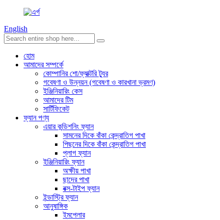
English
হোম
আমাদের সম্পর্কে
কোম্পানির শো/ফ্যাক্টরি ট্যুর
গবেষণা ও উন্নয়ন (গবেষণা ও কারখানা ভ্রমণ)
ইঞ্জিনিয়ারিং কেস
আমাদের টিম
সার্টিফিকেট
ফ্যান পণ্য
এয়ার কন্ডিশনিং ফ্যান
সামনের দিকে বাঁকা কেন্দ্রাতিগ পাখা
পিছনের দিকে বাঁকা কেন্দ্রাতিগ পাখা
প্লাগ ফ্যান
ইঞ্জিনিয়ারিং ফ্যান
অক্ষীয় পাখা
ছাদের পাখা
বক্স-টাইপ ফ্যান
ইন্ডাস্ট্রি ফ্যান
আনুষাঙ্গিক
ইমপেলার