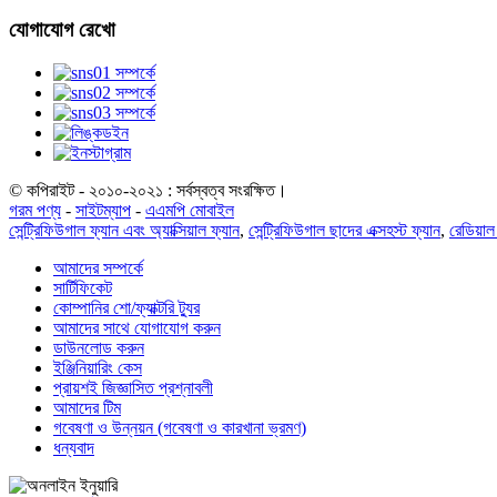
যোগাযোগ রেখো
© কপিরাইট - ২০১০-২০২১ : সর্বস্বত্ব সংরক্ষিত।
গরম পণ্য
-
সাইটম্যাপ
-
এএমপি মোবাইল
সেন্ট্রিফিউগাল ফ্যান এবং অ্যাক্সিয়াল ফ্যান
,
সেন্ট্রিফিউগাল ছাদের এক্সহস্ট ফ্যান
,
রেডিয়াল
আমাদের সম্পর্কে
সার্টিফিকেট
কোম্পানির শো/ফ্যাক্টরি ট্যুর
আমাদের সাথে যোগাযোগ করুন
ডাউনলোড করুন
ইঞ্জিনিয়ারিং কেস
প্রায়শই জিজ্ঞাসিত প্রশ্নাবলী
আমাদের টিম
গবেষণা ও উন্নয়ন (গবেষণা ও কারখানা ভ্রমণ)
ধন্যবাদ