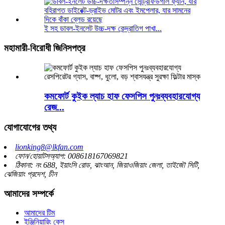
ই সহ ডাবল-ইনলেট উচ্চ-দক্ষ কেন্দ্রাতিগ পাখা...
মহামারী-বিরোধী জিনিসপত্র
কমফোর্ট কুইক ল্যাচ হাফ ফেসপিস পুনঃব্যবহারযোগ্য
রেজ...
যোগাযোগের তথ্য
lionking8@lkfan.com
ফোন/হোয়াটসঅ্যাপ: 008618167069821
ঠিকানা: নং 688, ইয়াংসি রোড, ঝাংআন, জিয়াওজিয়াং জেলা, তাইজৌ সিটি,
ঝেজিয়াং প্রদেশ, চীন
আমাদের সম্পর্কে
আমাদের টিম
ইঞ্জিনিয়ারিং কেস