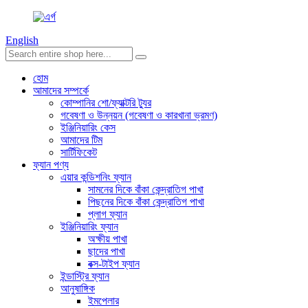
English
হোম
আমাদের সম্পর্কে
কোম্পানির শো/ফ্যাক্টরি ট্যুর
গবেষণা ও উন্নয়ন (গবেষণা ও কারখানা ভ্রমণ)
ইঞ্জিনিয়ারিং কেস
আমাদের টিম
সার্টিফিকেট
ফ্যান পণ্য
এয়ার কন্ডিশনিং ফ্যান
সামনের দিকে বাঁকা কেন্দ্রাতিগ পাখা
পিছনের দিকে বাঁকা কেন্দ্রাতিগ পাখা
প্লাগ ফ্যান
ইঞ্জিনিয়ারিং ফ্যান
অক্ষীয় পাখা
ছাদের পাখা
বক্স-টাইপ ফ্যান
ইন্ডাস্ট্রি ফ্যান
আনুষাঙ্গিক
ইমপেলার