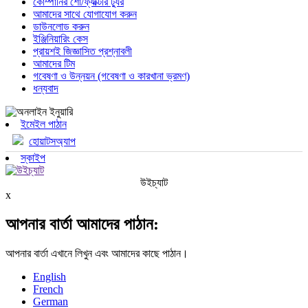
কোম্পানির শো/ফ্যাক্টরি ট্যুর
আমাদের সাথে যোগাযোগ করুন
ডাউনলোড করুন
ইঞ্জিনিয়ারিং কেস
প্রায়শই জিজ্ঞাসিত প্রশ্নাবলী
আমাদের টিম
গবেষণা ও উন্নয়ন (গবেষণা ও কারখানা ভ্রমণ)
ধন্যবাদ
ইমেইল পাঠান
হোয়াটসঅ্যাপ
স্কাইপ
উইচ্যাট
x
আপনার বার্তা আমাদের পাঠান:
আপনার বার্তা এখানে লিখুন এবং আমাদের কাছে পাঠান।
English
French
German