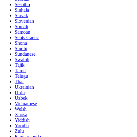
Sesotho
Sinhala
Slovak
Slovenian
Somali
Samoan
Scots Gaelic
Shona
Sindhi
Sundanese
Swahili
Tajik
Tamil
Telugu
Thai
Ukrainian
Urdu
Uzbek
Vietnamese
Welsh
Xhosa
Yiddish
Yoruba
Zulu
Kinyarwanda