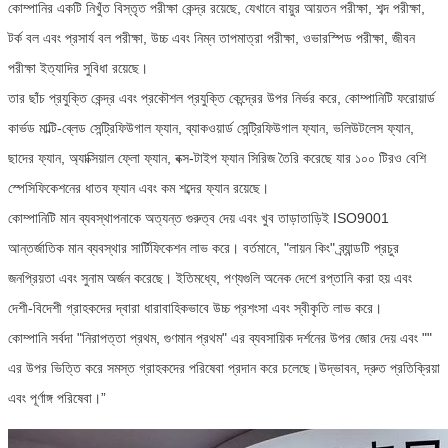
কোম্পানির একটি নিখুঁত বিস্তৃত পরীক্ষা কেন্দ্র রয়েছে, যেখানে বায়ুর আয়তন পরীক্ষা, শব্দ পরীক্ষা,
টর্ক বল এবং প্রসার্য বল পরীক্ষা, উচ্চ এবং নিম্ন তাপমাত্রা পরীক্ষা, ওভারস্পিড পরীক্ষা, জীবন
পরীক্ষা ইত্যাদির সুবিধা রয়েছে।
তার ছাঁচ প্রযুক্তি কেন্দ্র এবং প্রকৌশল প্রযুক্তি কেন্দ্রের উপর নির্ভর করে, কোম্পানিটি ফরোয়ার্ড
কার্ভড মাল্টি-ব্লেড সেন্ট্রিফিউগাল ফ্যান, ব্যাকওয়ার্ড সেন্ট্রিফিউগাল ফ্যান, ভলিউটলেস ফ্যান,
ছাদের ফ্যান, অ্যাক্সিয়াল ফ্লো ফ্যান, বক্স-টাইপ ফ্যান সিরিজ তৈরি করেছে যার ১০০ টিরও বেশি
স্পেসিফিকেশনের ধাতব ফ্যান এবং কম শব্দের ফ্যান রয়েছে।
কোম্পানিটি মান ব্যবস্থাপনাকে অত্যন্ত গুরুত্ব দেয় এবং খুব তাড়াতাড়িই ISO9001
আন্তর্জাতিক মান ব্যবস্থার সার্টিফিকেশন লাভ করে। বর্তমানে, "লায়ন কিং" ব্র্যান্ডটি প্রচুর
জনপ্রিয়তা এবং সুনাম অর্জন করেছে। ইতিমধ্যে, পণ্যগুলি অনেক দেশে রপ্তানি করা হয় এবং
দেশী-বিদেশী গ্রাহকদের দ্বারা ধারাবাহিকভাবে উচ্চ প্রশংসা এবং স্বীকৃতি লাভ করে।
কোম্পানি সর্বদা "নিরাপত্তা প্রথম, গুণমান প্রথম" এর ব্যবসায়িক দর্শনের উপর জোর দেয় এবং ""
এর উপর ভিত্তি করে সমস্ত গ্রাহকদের পরিষেবা প্রদান করে চলেছে।
উদ্ভাবন, দ্রুত প্রতিক্রিয়া
এবং পূর্ণাঙ্গ পরিষেবা।”