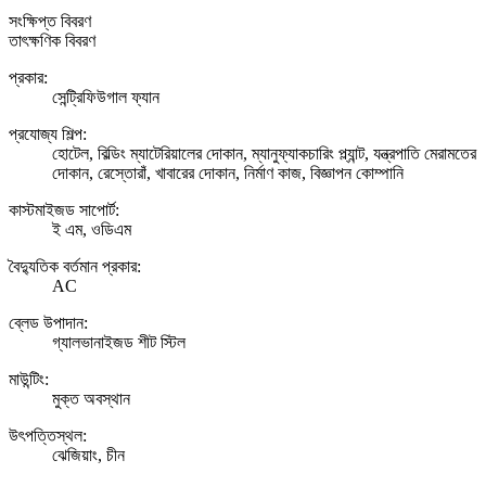
সংক্ষিপ্ত বিবরণ
তাৎক্ষণিক বিবরণ
প্রকার:
সেন্ট্রিফিউগাল ফ্যান
প্রযোজ্য শিল্প:
হোটেল, বিল্ডিং ম্যাটেরিয়ালের দোকান, ম্যানুফ্যাকচারিং প্ল্যান্ট, যন্ত্রপাতি মেরামতের
দোকান, রেস্তোরাঁ, খাবারের দোকান, নির্মাণ কাজ, বিজ্ঞাপন কোম্পানি
কাস্টমাইজড সাপোর্ট:
ই এম, ওডিএম
বৈদ্যুতিক বর্তমান প্রকার:
AC
ব্লেড উপাদান:
গ্যালভানাইজড শীট স্টিল
মাউন্টিং:
মুক্ত অবস্থান
উৎপত্তিস্থল:
ঝেজিয়াং, চীন