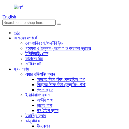
English
হোম
আমাদের সম্পর্কে
কোম্পানির শো/ফ্যাক্টরি ট্যুর
গবেষণা ও উন্নয়ন (গবেষণা ও কারখানা ভ্রমণ)
ইঞ্জিনিয়ারিং কেস
আমাদের টিম
সার্টিফিকেট
ফ্যান পণ্য
এয়ার কন্ডিশনিং ফ্যান
সামনের দিকে বাঁকা কেন্দ্রাতিগ পাখা
পিছনের দিকে বাঁকা কেন্দ্রাতিগ পাখা
প্লাগ ফ্যান
ইঞ্জিনিয়ারিং ফ্যান
অক্ষীয় পাখা
ছাদের পাখা
বক্স-টাইপ ফ্যান
ইন্ডাস্ট্রি ফ্যান
আনুষাঙ্গিক
ইমপেলার