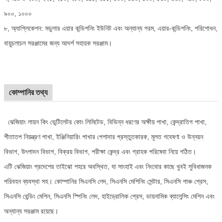
৯০০, ১০০০
৮, অ্যাপ্লিকেশন: মডুলার এয়ার কন্ডিশনিং ইউনিট এবং অন্যান্য গরম, এয়ার-কন্ডিশনিং, পরিশোধন,
বায়ুচলাচল সরঞ্জামের জন্য আদর্শ সহায়ক সরঞ্জাম।
কোম্পানির তথ্য
ঝেজিয়াং লায়ন কিং ভেন্টিলেটর কোং লিমিটেড, বিভিন্ন ধরণের অক্ষীয় পাখা, কেন্দ্রাতিগ পাখা,
শীতাতপ নিয়ন্ত্রণ পাখা, ইঞ্জিনিয়ারিং পাখার পেশাদার প্রস্তুতকারক, মূলত গবেষণা ও উন্নয়ন
বিভাগ, উৎপাদন বিভাগ, বিক্রয় বিভাগ, পরীক্ষা কেন্দ্র এবং গ্রাহক পরিষেবা নিয়ে গঠিত।
এটি ঝেজিয়াং প্রদেশের তাইঝো শহরে অবস্থিত, যা সাংহাই এবং নিংবোর কাছে খুবই সুবিধাজনক
পরিবহন ব্যবস্থা সহ। কোম্পানির সিএনসি লেদ, সিএনসি মেশিনিং সেন্টার, সিএনসি পাঞ্চ প্রেস,
সিএনসি বেন্ডিং মেশিন, সিএনসি স্পিনিং লেদ, হাইড্রোলিক প্রেস, ডায়নামিক ব্যালেন্সিং মেশিন এবং
অন্যান্য সরঞ্জাম রয়েছে।