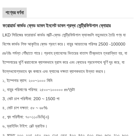
পণ্যের বর্ণনা
ফরোয়ার্ড কার্ভড ব্লেড ডাবল ইনলেট ডাবল প্রস্থ সেন্ট্রিফিউগাল ব্লোয়ার
LKD সিরিজের ফরোয়ার্ড কার্ভড মাল্টি-ব্লেড সেন্ট্রিফিউগাল ফ্যানগুলি নতুনভাবে তৈরি পণ্য যা
বিশেষ কার্ভড লিফ আকৃতির ব্লেড গ্রহণ করে। বায়ুর আয়তনের পরিসর 2500 -100000
m³/h পর্যন্ত পৌঁছাতে পারে। প্রবাহ চ্যানেলের ভিতরের বাতাস তীব্রভাবে ত্বরান্বিত হয়, যা
ইম্পেলারের ঘূর্ণি ঝরানোকে ব্যাপকভাবে হ্রাস করে এবং ব্লেডের প্রবেশপথে ঘূর্ণি দূর করে, যা
উল্লেখযোগ্যভাবে শব্দ কমাবে এবং ফ্যানের দক্ষতা ব্যাপকভাবে উন্নত করবে।
১, ইম্পেলার ব্যাস: ২০০~১০০০ মিমি
২, বায়ুর পরিমাণের পরিসর: ২৫০০~১০০০০০ m³/ঘন্টা
3, মোট চাপ পরিসীমা: 200 ~ 1500 পা
৪, মোট চাপ দক্ষতা: ৫৮ ~ ৬৮%
৫, শব্দ পরিসীমা: ৭০~১১০ডিবি(এ)
৬, ড্রাইভিং টাইপ: বেল্ট ড্রাইভ।
৭, মডেল: ২০০, ২২৫, ২৫০, ২৮০, ৩১৫, ৩৫৫, ৪০০, ৪৫০, ৫০০, ৫৬০, ৬৩০, ৭১০, ৮০০,