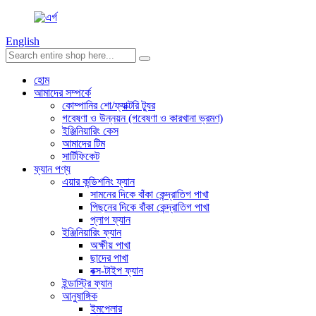
English
হোম
আমাদের সম্পর্কে
কোম্পানির শো/ফ্যাক্টরি ট্যুর
গবেষণা ও উন্নয়ন (গবেষণা ও কারখানা ভ্রমণ)
ইঞ্জিনিয়ারিং কেস
আমাদের টিম
সার্টিফিকেট
ফ্যান পণ্য
এয়ার কন্ডিশনিং ফ্যান
সামনের দিকে বাঁকা কেন্দ্রাতিগ পাখা
পিছনের দিকে বাঁকা কেন্দ্রাতিগ পাখা
প্লাগ ফ্যান
ইঞ্জিনিয়ারিং ফ্যান
অক্ষীয় পাখা
ছাদের পাখা
বক্স-টাইপ ফ্যান
ইন্ডাস্ট্রি ফ্যান
আনুষাঙ্গিক
ইমপেলার