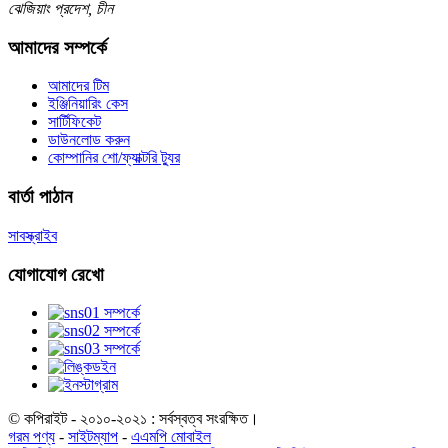
ঝেজিয়াং প্রদেশ, চীন
আমাদের সম্পর্কে
আমাদের টিম
ইঞ্জিনিয়ারিং কেস
সার্টিফিকেট
ডাউনলোড করুন
কোম্পানির শো/ফ্যাক্টরি ট্যুর
বার্তা পাঠান
সাবস্ক্রাইব
যোগাযোগ রেখো
© কপিরাইট - ২০১০-২০২১ : সর্বস্বত্ব সংরক্ষিত।
গরম পণ্য
-
সাইটম্যাপ
-
এএমপি মোবাইল