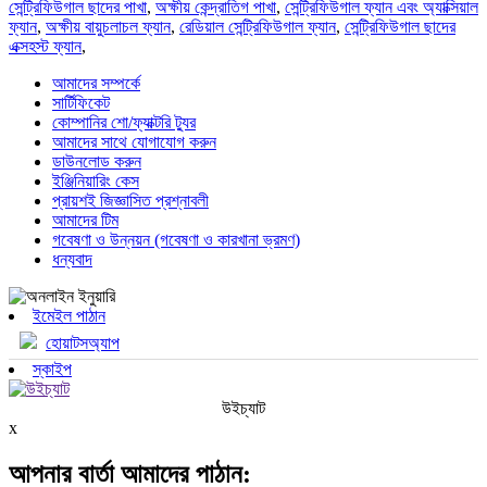
সেন্ট্রিফিউগাল ছাদের পাখা
,
অক্ষীয় কেন্দ্রাতিগ পাখা
,
সেন্ট্রিফিউগাল ফ্যান এবং অ্যাক্সিয়াল
ফ্যান
,
অক্ষীয় বায়ুচলাচল ফ্যান
,
রেডিয়াল সেন্ট্রিফিউগাল ফ্যান
,
সেন্ট্রিফিউগাল ছাদের
এক্সহস্ট ফ্যান
,
আমাদের সম্পর্কে
সার্টিফিকেট
কোম্পানির শো/ফ্যাক্টরি ট্যুর
আমাদের সাথে যোগাযোগ করুন
ডাউনলোড করুন
ইঞ্জিনিয়ারিং কেস
প্রায়শই জিজ্ঞাসিত প্রশ্নাবলী
আমাদের টিম
গবেষণা ও উন্নয়ন (গবেষণা ও কারখানা ভ্রমণ)
ধন্যবাদ
ইমেইল পাঠান
হোয়াটসঅ্যাপ
স্কাইপ
উইচ্যাট
x
আপনার বার্তা আমাদের পাঠান: