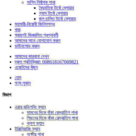
অগ্নি নির্বাপক পাখা
বৈদ্যুতিক টার্বো ব্লোয়ার
গ্যাস টার্বো ব্লোয়ার
জল চালিত টার্বো ব্লোয়ার
মহামারী-বিরোধী জিনিসপত্র
খবর
প্রায়শই জিজ্ঞাসিত প্রশ্নাবলী
আমাদের সাথে যোগাযোগ করুন
ডাউনলোড করুন
আমাদের কারখানা দেখুন
দ্রুত প্রতিক্রিয়া: 008618167069821
এজেন্টদের খুঁজুন
হোম
পণ্য লুকান
বিভাগ
এয়ার কন্ডিশনিং ফ্যান
সামনের দিকে বাঁকা কেন্দ্রাতিগ পাখা
পিছনের দিকে বাঁকা কেন্দ্রাতিগ পাখা
প্লাগ ফ্যান
ইঞ্জিনিয়ারিং ফ্যান
অক্ষীয় পাখা