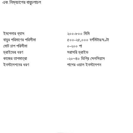
এবং নিম্নচাপের বায়ুচলাচল
ইমপেলার ব্যাস
২০০-৮০০ মিমি
বায়ুর পরিমাণের পরিসীমা
৫০০-২৫,০০০ বর্গমিটার/ঘণ্টা
মোট চাপ পরিসীমা
০-২০০ পা
ড্রাইভের ধরণ
সরাসরি ড্রাইভ
কাজের তাপমাত্রা
-২০~৪০ ডিগ্রি সেলসিয়াস
ইনস্টলেশনের ধরণ
পাশের ওয়াল ইনস্টলেশন