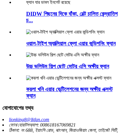
DIDW পিছনের দিকে বাঁকা, বেল্ট চালিত কেন্দ্রাতিগ
চ...
ওয়াল-টাইপ অ্যাক্সিয়াল ফ্লো এয়ার কন্ডিশনিং ফ্যান
উচ্চ ভলিউম শিল্প ছোট মোটর এসি অক্ষীয় ফ্যান
কয়লা খনি এয়ার ভেন্টিলেশনের জন্য অক্ষীয় এক্সস্ট
ফ্যান
যোগাযোগের তথ্য
lionking8@lkfan.com
ফোন/হোয়াটসঅ্যাপ: 008618167069821
ঠিকানা: নং 688, ইয়াংসি রোড, ঝাংআন, জিয়াওজিয়াং জেলা, তাইজৌ সিটি,