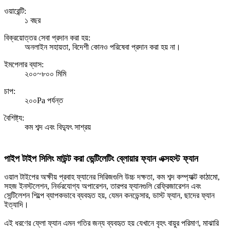
ওয়ারেন্টি:
১ বছর
বিক্রয়োত্তর সেবা প্রদান করা হয়:
অনলাইন সহায়তা, বিদেশী কোনও পরিষেবা প্রদান করা হয় না।
ইমপেলার ব্যাস:
২০০~৮০০ মিমি
চাপ:
২০০Pa পর্যন্ত
বৈশিষ্ট্য:
কম শব্দ এবং বিদ্যুৎ সাশ্রয়
পাইপ টাইপ সিলিং মাউন্ট করা ভেন্টিলেটিং ব্লোয়ার ফ্যান এক্সহস্ট ফ্যান
ওয়াল টাইপের অক্ষীয় প্রবাহ ফ্যানের সিরিজগুলি উচ্চ দক্ষতা, কম শব্দ কম্প্যাক্ট কাঠামো,
সহজ ইনস্টলেশন, নির্ভরযোগ্য অপারেশন, তারপর ফ্যানগুলি রেফ্রিজারেশন এবং
সেন্টিলেশন শিল্পে ব্যাপকভাবে ব্যবহৃত হয়, যেমন কনডেন্সার, ডাস্ট ফ্যান, ছাদের ফ্যান
ইত্যাদি।
এই ধরণের ফ্লো ফ্যান এমন গতির জন্য ব্যবহৃত হয় যেখানে বৃহৎ বায়ুর পরিমাণ, মাঝারি