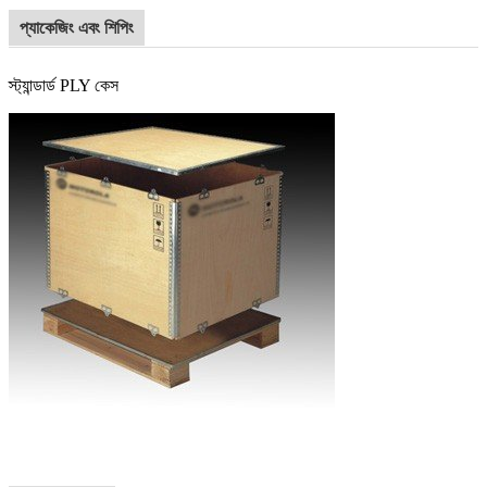
প্যাকেজিং এবং শিপিং
স্ট্যান্ডার্ড PLY কেস