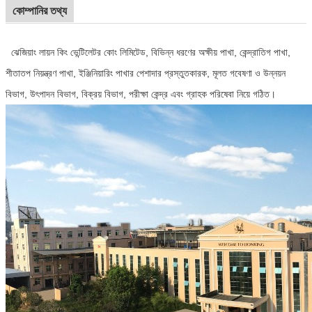
কোম্পানির তথ্য
ঝেজিয়াং লায়ন কিং ভেন্টিলেটর কোং লিমিটেড, বিভিন্ন ধরণের অক্ষীয় পাখা, কেন্দ্রাতিগ পাখা,
শীতাতপ নিয়ন্ত্রণ পাখা, ইঞ্জিনিয়ারিং পাখার পেশাদার প্রস্তুতকারক, মূলত গবেষণা ও উন্নয়ন
বিভাগ, উৎপাদন বিভাগ, বিক্রয় বিভাগ, পরীক্ষা কেন্দ্র এবং গ্রাহক পরিষেবা নিয়ে গঠিত।