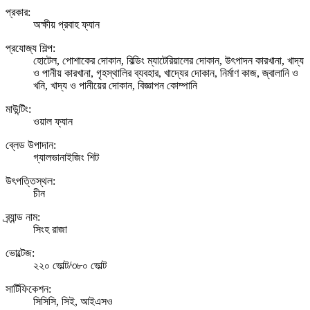
প্রকার:
অক্ষীয় প্রবাহ ফ্যান
প্রযোজ্য শিল্প:
হোটেল, পোশাকের দোকান, বিল্ডিং ম্যাটেরিয়ালের দোকান, উৎপাদন কারখানা, খাদ্য
ও পানীয় কারখানা, গৃহস্থালির ব্যবহার, খাদ্যের দোকান, নির্মাণ কাজ, জ্বালানি ও
খনি, খাদ্য ও পানীয়ের দোকান, বিজ্ঞাপন কোম্পানি
মাউন্টিং:
ওয়াল ফ্যান
ব্লেড উপাদান:
গ্যালভানাইজিং শিট
উৎপত্তিস্থল:
চীন
ব্র্যান্ড নাম:
সিংহ রাজা
ভোল্টেজ:
২২০ ভোল্ট/৩৮০ ভোল্ট
সার্টিফিকেশন:
সিসিসি, সিই, আইএসও