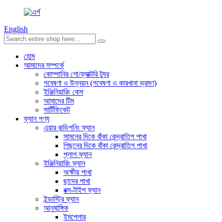
English
হোম
আমাদের সম্পর্কে
কোম্পানির শো/ফ্যাক্টরি ট্যুর
গবেষণা ও উন্নয়ন (গবেষণা ও কারখানা ভ্রমণ)
ইঞ্জিনিয়ারিং কেস
আমাদের টিম
সার্টিফিকেট
ফ্যান পণ্য
এয়ার কন্ডিশনিং ফ্যান
সামনের দিকে বাঁকা কেন্দ্রাতিগ পাখা
পিছনের দিকে বাঁকা কেন্দ্রাতিগ পাখা
প্লাগ ফ্যান
ইঞ্জিনিয়ারিং ফ্যান
অক্ষীয় পাখা
ছাদের পাখা
বক্স-টাইপ ফ্যান
ইন্ডাস্ট্রি ফ্যান
আনুষাঙ্গিক
ইমপেলার