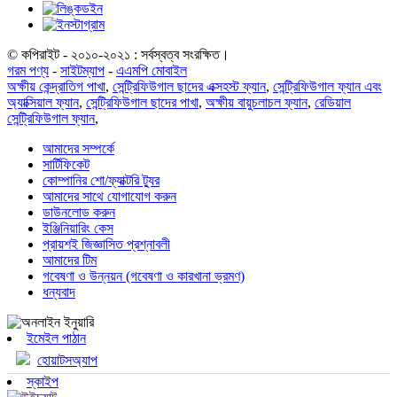
© কপিরাইট - ২০১০-২০২১ : সর্বস্বত্ব সংরক্ষিত।
গরম পণ্য
-
সাইটম্যাপ
-
এএমপি মোবাইল
অক্ষীয় কেন্দ্রাতিগ পাখা
,
সেন্ট্রিফিউগাল ছাদের এক্সহস্ট ফ্যান
,
সেন্ট্রিফিউগাল ফ্যান এবং
অ্যাক্সিয়াল ফ্যান
,
সেন্ট্রিফিউগাল ছাদের পাখা
,
অক্ষীয় বায়ুচলাচল ফ্যান
,
রেডিয়াল
সেন্ট্রিফিউগাল ফ্যান
,
আমাদের সম্পর্কে
সার্টিফিকেট
কোম্পানির শো/ফ্যাক্টরি ট্যুর
আমাদের সাথে যোগাযোগ করুন
ডাউনলোড করুন
ইঞ্জিনিয়ারিং কেস
প্রায়শই জিজ্ঞাসিত প্রশ্নাবলী
আমাদের টিম
গবেষণা ও উন্নয়ন (গবেষণা ও কারখানা ভ্রমণ)
ধন্যবাদ
ইমেইল পাঠান
হোয়াটসঅ্যাপ
স্কাইপ