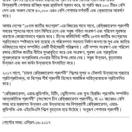
বিশ্বব্যাপী পেশাদার বাণিজ্য ক্রয় প্ল্যাটফর্ম প্রদান করে, যা প্রতি বছর ১০০ টিরও বেশি
দেশ এবং অঞ্চল থেকে ৪০,০০০ এরও বেশি পেশাদার দর্শনার্থী এবং ক্রেতাদের আকর্ষণ
করে।
আমার দেশের "১৮তম জাতীয় কংগ্রেস"-এর বিজয়ের সাথে সাথে, রেফ্রিজারেশন প্রদর্শনী
সময়ের স্পন্দনের সাথে তাল মিলিয়ে চলে এবং সবুজ শক্তি সংরক্ষণ এবং পরিবেশ সুরক্ষার
ধারণাকে জোরালোভাবে প্রচার করে। চীনের কমিউনিস্ট পার্টির ১৮তম জাতীয় কংগ্রেসের
প্রতিবেদনে স্পষ্টভাবে বলা হয়েছে যে পরিবেশগত সভ্যতা নির্মাণ জনগণের সুখ এবং জাতির
ভবিষ্যতের সাথে সম্পর্কিত একটি দীর্ঘমেয়াদী পরিকল্পনা। এটি সম্পদ সংরক্ষণ এবং পরিবেশ
রক্ষার মৌলিক জাতীয় নীতির পুনরাবৃত্তি করে এবং সংরক্ষণ, সুরক্ষা এবং প্রাকৃতিক
পুনরুদ্ধারকে অগ্রাধিকার দেওয়ার নীতির উপর জোর দেয়। সবুজ উন্নয়ন, বৃত্তাকার
উন্নয়ন এবং কম কার্বন উন্নয়নকে উৎসাহিত করে।
২০১৭ সালে, "চায়না রেফ্রিজারেশন প্রদর্শনী" শিল্পের সুস্থ ও টেকসই উন্নয়নের প্রচারে
প্রতিশ্রুতিবদ্ধ, যা বিশ্বের শীর্ষ প্রদর্শনী হিসেবে সামাজিক দায়িত্ববোধকে প্রতিফলিত
করে।
"রেফ্রিজারেশন, এয়ার-কন্ডিশনিং, হিটিং, ভেন্টিলেশন এবং ফুড ফ্রিজিং প্রসেসিং সম্পর্কিত
আন্তর্জাতিক প্রদর্শনী" (সংক্ষেপে চীন রেফ্রিজারেশন প্রদর্শনী), যা ২০ বছরেরও বেশি
সময় ধরে ক্রমাগত উন্নয়ন এবং উদ্ভাবনের পর বিশ্বব্যাপী রেফ্রিজারেশন, এয়ার-
কন্ডিশনিং এবং এইচভিএসি শিল্পে বৃহত্তম হয়ে উঠেছে। অনুরূপ পেশাদার প্রদর্শনী।
পোস্টের সময়: এপ্রিল-১৬-২০১৭