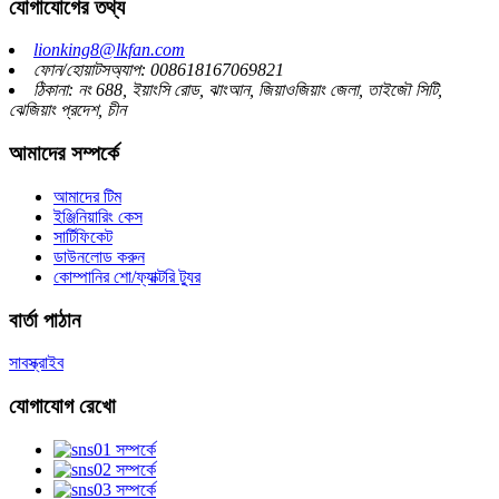
যোগাযোগের তথ্য
lionking8@lkfan.com
ফোন/হোয়াটসঅ্যাপ: 008618167069821
ঠিকানা: নং 688, ইয়াংসি রোড, ঝাংআন, জিয়াওজিয়াং জেলা, তাইজৌ সিটি,
ঝেজিয়াং প্রদেশ, চীন
আমাদের সম্পর্কে
আমাদের টিম
ইঞ্জিনিয়ারিং কেস
সার্টিফিকেট
ডাউনলোড করুন
কোম্পানির শো/ফ্যাক্টরি ট্যুর
বার্তা পাঠান
সাবস্ক্রাইব
যোগাযোগ রেখো