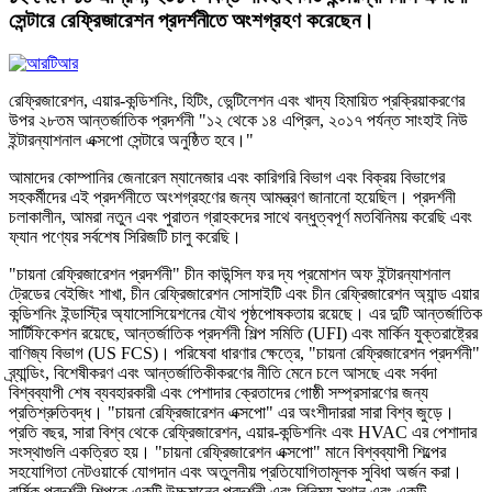
সেন্টারে রেফ্রিজারেশন প্রদর্শনীতে অংশগ্রহণ করেছেন।
রেফ্রিজারেশন, এয়ার-কন্ডিশনিং, হিটিং, ভেন্টিলেশন এবং খাদ্য হিমায়িত প্রক্রিয়াকরণের
উপর ২৮তম আন্তর্জাতিক প্রদর্শনী "১২ থেকে ১৪ এপ্রিল, ২০১৭ পর্যন্ত সাংহাই নিউ
ইন্টারন্যাশনাল এক্সপো সেন্টারে অনুষ্ঠিত হবে।"
আমাদের কোম্পানির জেনারেল ম্যানেজার এবং কারিগরি বিভাগ এবং বিক্রয় বিভাগের
সহকর্মীদের এই প্রদর্শনীতে অংশগ্রহণের জন্য আমন্ত্রণ জানানো হয়েছিল। প্রদর্শনী
চলাকালীন, আমরা নতুন এবং পুরাতন গ্রাহকদের সাথে বন্ধুত্বপূর্ণ মতবিনিময় করেছি এবং
ফ্যান পণ্যের সর্বশেষ সিরিজটি চালু করেছি।
"চায়না রেফ্রিজারেশন প্রদর্শনী" চীন কাউন্সিল ফর দ্য প্রমোশন অফ ইন্টারন্যাশনাল
ট্রেডের বেইজিং শাখা, চীন রেফ্রিজারেশন সোসাইটি এবং চীন রেফ্রিজারেশন অ্যান্ড এয়ার
কন্ডিশনিং ইন্ডাস্ট্রি অ্যাসোসিয়েশনের যৌথ পৃষ্ঠপোষকতায় রয়েছে। এর দুটি আন্তর্জাতিক
সার্টিফিকেশন রয়েছে, আন্তর্জাতিক প্রদর্শনী শিল্প সমিতি (UFI) এবং মার্কিন যুক্তরাষ্ট্রের
বাণিজ্য বিভাগ (US FCS)। পরিষেবা ধারণার ক্ষেত্রে, "চায়না রেফ্রিজারেশন প্রদর্শনী"
ব্র্যান্ডিং, বিশেষীকরণ এবং আন্তর্জাতিকীকরণের নীতি মেনে চলে আসছে এবং সর্বদা
বিশ্বব্যাপী শেষ ব্যবহারকারী এবং পেশাদার ক্রেতাদের গোষ্ঠী সম্প্রসারণের জন্য
প্রতিশ্রুতিবদ্ধ। "চায়না রেফ্রিজারেশন এক্সপো" এর অংশীদাররা সারা বিশ্ব জুড়ে।
প্রতি বছর, সারা বিশ্ব থেকে রেফ্রিজারেশন, এয়ার-কন্ডিশনিং এবং HVAC এর পেশাদার
সংস্থাগুলি একত্রিত হয়। "চায়না রেফ্রিজারেশন এক্সপো" মানে বিশ্বব্যাপী শিল্পের
সহযোগিতা নেটওয়ার্কে যোগদান এবং অতুলনীয় প্রতিযোগিতামূলক সুবিধা অর্জন করা।
বার্ষিক প্রদর্শনী শিল্পকে একটি উচ্চমানের প্রদর্শনী এবং বিনিময় স্থান এবং একটি