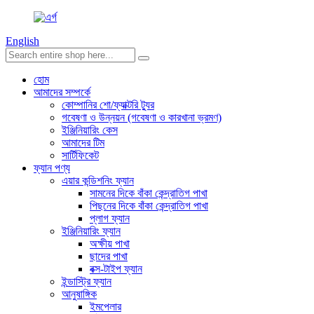
English
হোম
আমাদের সম্পর্কে
কোম্পানির শো/ফ্যাক্টরি ট্যুর
গবেষণা ও উন্নয়ন (গবেষণা ও কারখানা ভ্রমণ)
ইঞ্জিনিয়ারিং কেস
আমাদের টিম
সার্টিফিকেট
ফ্যান পণ্য
এয়ার কন্ডিশনিং ফ্যান
সামনের দিকে বাঁকা কেন্দ্রাতিগ পাখা
পিছনের দিকে বাঁকা কেন্দ্রাতিগ পাখা
প্লাগ ফ্যান
ইঞ্জিনিয়ারিং ফ্যান
অক্ষীয় পাখা
ছাদের পাখা
বক্স-টাইপ ফ্যান
ইন্ডাস্ট্রি ফ্যান
আনুষাঙ্গিক
ইমপেলার