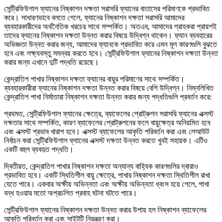
সেন্ট্রিফিউগাল ফ্যানের নিষ্কাশন দক্ষতা সরাসরি ফ্যানের বাতাসের পরিমাণকে প্রভাবিত
করে। সাধারণভাবে বলতে গেলে, ফ্যানের নিষ্কাশন দক্ষতা সরাসরি আমাদের
ব্যবহারকারীদের অর্থনৈতিক খরচের সাথে সম্পর্কিত। অতএব, আমাদের গ্রাহকরা প্রায়শই
তাদের ফ্যানের নিষ্কাশন দক্ষতা উন্নত করার বিষয়ে উদ্বিগ্ন থাকেন। ফ্যান ব্যবহারের
অভিজ্ঞতা উন্নত করার জন্য, আমাদের ফ্যানকে প্রভাবিত করে এমন মূল কারণগুলি বুঝতে
হবে এবং লক্ষ্যবস্তু সমন্বয় করতে হবে। সেন্ট্রিফিউগাল ফ্যানের নিষ্কাশন দক্ষতা উন্নত
করার জন্য এখানে দুটি পদ্ধতি রয়েছে।
কেন্দ্রাতিগ পাখার নিষ্কাশন দক্ষতা ফ্যানের বায়ুর পরিমাণের সাথে সম্পর্কিত।
ব্যবহারকারীরা ফ্যানের নিষ্কাশন দক্ষতা উন্নত করার বিষয়ে বেশি উদ্বিগ্ন। নিম্নলিখিত
কেন্দ্রাতিগ পাখা নির্মাতারা নিষ্কাশন দক্ষতা উন্নত করার জন্য পদ্ধতিগুলি প্রবর্তন করে:
প্রথমত, সেন্ট্রিফিউগাল ফ্যানের ক্ষেত্রে, ব্যাফেলের প্রোট্রুশন সরাসরি ফ্যানের এক্সস্ট
দক্ষতার সাথে সম্পর্কিত, কারণ ব্যাফেলের প্রোট্রুশনের ফলে বায়ুক্ষেত্র অনিয়মিত হবে
এবং এক্সস্ট প্রভাব খারাপ হবে। এক্সস্ট ব্যাফেলের আকৃতি পরিবর্তন করা এবং লেআউট
নির্বাচন করা সেন্ট্রিফিউগাল ফ্যানের এক্সস্ট দক্ষতা উন্নত করতে খুবই সহায়ক। এটিও
একটি বহুল ব্যবহৃত পদ্ধতি।
দ্বিতীয়ত, কেন্দ্রাতিগ পাখার নিষ্কাশন দক্ষতা অন্যান্য বাহ্যিক কারণগুলির দ্বারাও
প্রভাবিত হবে। একটি স্থিতিশীল বায়ু ক্ষেত্রে, পাখার নিষ্কাশন দক্ষতা স্থিতিশীল রাখা
যেতে পারে। একবার অক্ষীয় অভিন্নতা এবং অক্ষীয় অভিন্নতা ধ্বংস হয়ে গেলে, পাখা
বন্ধ হওয়ার মতো অপ্রচলিত প্রবাহ ঘটনা ঘটতে পারে।
সেন্ট্রিফিউগাল ফ্যানের নিষ্কাশন দক্ষতা উন্নত করার উপায় হল নিষ্কাশন ব্যাফেলের
আকৃতি পরিবর্তন করা এবং সাইটটি নিয়ন্ত্রণ করা।