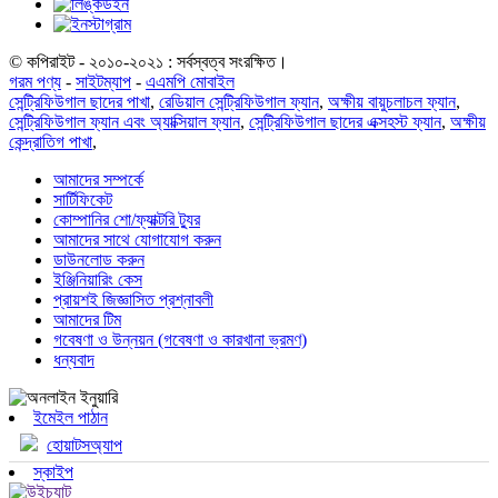
© কপিরাইট - ২০১০-২০২১ : সর্বস্বত্ব সংরক্ষিত।
গরম পণ্য
-
সাইটম্যাপ
-
এএমপি মোবাইল
সেন্ট্রিফিউগাল ছাদের পাখা
,
রেডিয়াল সেন্ট্রিফিউগাল ফ্যান
,
অক্ষীয় বায়ুচলাচল ফ্যান
,
সেন্ট্রিফিউগাল ফ্যান এবং অ্যাক্সিয়াল ফ্যান
,
সেন্ট্রিফিউগাল ছাদের এক্সহস্ট ফ্যান
,
অক্ষীয়
কেন্দ্রাতিগ পাখা
,
আমাদের সম্পর্কে
সার্টিফিকেট
কোম্পানির শো/ফ্যাক্টরি ট্যুর
আমাদের সাথে যোগাযোগ করুন
ডাউনলোড করুন
ইঞ্জিনিয়ারিং কেস
প্রায়শই জিজ্ঞাসিত প্রশ্নাবলী
আমাদের টিম
গবেষণা ও উন্নয়ন (গবেষণা ও কারখানা ভ্রমণ)
ধন্যবাদ
ইমেইল পাঠান
হোয়াটসঅ্যাপ
স্কাইপ