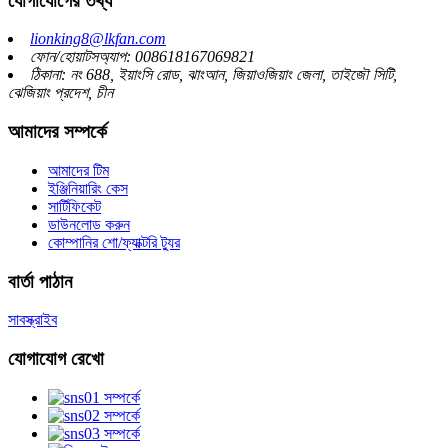
যোগাযোগের তথ্য
lionking8@lkfan.com
ফোন/হোয়াটসঅ্যাপ: 008618167069821
ঠিকানা: নং 688, ইয়াংসি রোড, ঝাংআন, জিয়াওজিয়াং জেলা, তাইজৌ সিটি,
ঝেজিয়াং প্রদেশ, চীন
আমাদের সম্পর্কে
আমাদের টিম
ইঞ্জিনিয়ারিং কেস
সার্টিফিকেট
ডাউনলোড করুন
কোম্পানির শো/ফ্যাক্টরি ট্যুর
বার্তা পাঠান
সাবস্ক্রাইব
যোগাযোগ রেখো