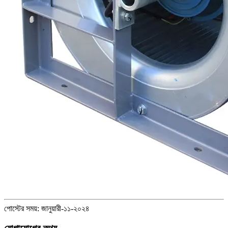
পোস্টের সময়: জানুয়ারী-১১-২০২৪