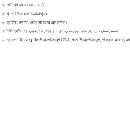
৪, মোট চাপ দক্ষতা: ৬৪ ~ ৭০%
৫, শব্দ পরিসীমা: ৮০~১১০ডিবি(এ)
৬, ড্রাইভিং পদ্ধতি: মোটর চালিত বা বেল্ট চালিত।
৭, টাইপ সেটিং: ২৫০,২৮০,৩১৫,৩৫৫,৪০০,৪৫০,৫০০,৫৬০,৬৩০,৭১০,৮০০,৯০০,১০০০
৮, প্রয়োগ: বিভিন্ন কেন্দ্রীয় শীতাতপনিয়ন্ত্রণ ইউনিট, গরম, শীতাতপনিয়ন্ত্রণ, পরিষ্কার এবং বায়ু