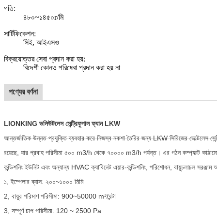
গতি:
৪৮০~১৪৫০r/মি
সার্টিফিকেশন:
সিই, আইএসও
বিক্রয়োত্তর সেবা প্রদান করা হয়:
বিদেশী কোনও পরিষেবা প্রদান করা হয় না
পণ্যের বর্ণনা
LIONKING ভলিউটলেস সেন্ট্রিফুগাল ফ্যান LKW
আন্তর্জাতিক উন্নত প্রযুক্তি ব্যবহার করে নিজস্ব নকশা তৈরির জন্য LKW সিরিজের ভোল্টলেস সেন
রয়েছে, যার প্রবাহ পরিসীমা ৫০০ m3/h থেকে ৭০০০০ m3/h পর্যন্ত। এর গঠন কম্প্যাক্ট কাঠামো, উচ্
কন্ডিশনিং ইউনিট এবং অন্যান্য HVAC ক্যাবিনেট এয়ার-কন্ডিশনিং, পরিশোধন, বায়ুচলাচল সরঞ্জাম আ
১, ইম্পেলার ব্যাস: ২০০~১০০০ মিমি
2, বায়ুর পরিমাণ পরিসীমা: 900~50000 m³/ঘন্টা
3, সম্পূর্ণ চাপ পরিসীমা: 120 ~ 2500 Pa