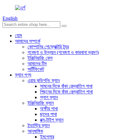
English
হোম
আমাদের সম্পর্কে
কোম্পানির শো/ফ্যাক্টরি ট্যুর
গবেষণা ও উন্নয়ন (গবেষণা ও কারখানা ভ্রমণ)
ইঞ্জিনিয়ারিং কেস
আমাদের টিম
সার্টিফিকেট
ফ্যান পণ্য
এয়ার কন্ডিশনিং ফ্যান
সামনের দিকে বাঁকা কেন্দ্রাতিগ পাখা
পিছনের দিকে বাঁকা কেন্দ্রাতিগ পাখা
প্লাগ ফ্যান
ইঞ্জিনিয়ারিং ফ্যান
অক্ষীয় পাখা
ছাদের পাখা
বক্স-টাইপ ফ্যান
ইন্ডাস্ট্রি ফ্যান
আনুষাঙ্গিক
ইমপেলার