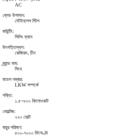
AC
ব্লেড উপাদান:
স্টেইনলেস স্টিল
মাউন্টিং:
সিলিং ফ্যান
উৎপত্তিস্থল:
ঝেজিয়াং, চীন
ব্র্যান্ড নাম:
সিংহ
মডেল নম্বার:
LKW সম্পর্কে
শক্তি:
১.৫~৮০০ কিলোওয়াট
ভোল্টেজ:
২২০ ভোল্ট
বায়ুর পরিমাণ:
৫০০-৭০০০ মি³/ঘণ্টা