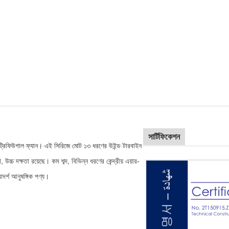
সার্টিফিকেশন
্ট্রিফিউগাল ফ্যান। এই সিরিজে মোট ১৩ ধরণের উইন্ড টারবাইন
চ দক্ষতা রয়েছে। কম শব্দ, বিভিন্ন ধরণের কেন্দ্রীয় এয়ার-
দর্শ আনুষঙ্গিক পণ্য।