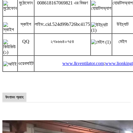
মুঠোফোন
008618167069821 এর বিবরণ
হোয়াটসঅ্যাপ
স্কাইপ
লাইভ:.cid.524d99b726bc4175
উইচ্যাট
QQ
২৭৯৬৬৪০৭৫৪
মেইল
ওয়েবসাইট
www.lkventilator.com
;
www.lionking
উৎপাদন প্রবাহ