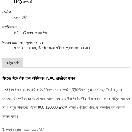
LKQ সম্পর্কে
ভোল্টেজ:
৩৮০ ভোল্ট
সার্টিফিকেশন:
সিই, আইএসও, এএমসিএ
বিক্রয়োত্তর সেবা প্রদান করা হয়:
অনলাইন সহায়তা, বিদেশী কোনও পরিষেবা প্রদান করা হয় না।
পণ্যের বর্ণনা
পিছনের দিকে বাঁকা চাকা বাণিজ্যিক HVAC কেন্দ্রীভূত ফ্যান
LKQ সিরিজের ব্যাকওয়ার্ড-কার্ভড সিঙ্গেল লেয়ার প্লেট সার্ন্ট্রিফিউগাল ফ্যান হল নতুন তৈরি পণ্য যা
ব্যাকওয়ার্ড প্লেট ব্লেড গ্রহণ করে, ভালো অ্যারোডাইনামিক বৈশিষ্ট্য, উচ্চ দক্ষতা, ভালো শক্তি, কম শব্দ
সহ। বায়ুর আয়তনের পরিসর 900-120000m³/ঘন্টা পর্যন্ত পৌঁছাতে পারে, যা দক্ষতাকে ব্যাপকভাবে
উন্নত করে।
ইমপেলার ব্যাস: ২০০-১০০০ মিমি