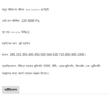
বায়ুর পরিমাণের পরিসর: ৯০০-১২০০০ m³/ঘন্টা
মোট চাপ পরিসীমা: 120-3000 Pa
শব্দ হার: ৮০-১১০ ডিবি(এ)
ড্রাইভের ধরণ: বেল্ট ড্রাইভ
মডেল: 280,315,355,400,450,500,560,630,710,800,900,1000।
অ্যাপ্লিকেশন: বিভিন্ন সহায়ক কন্ডিশনিং ইউনিট, হিটিং, এয়ার-কন্ডিশনিং, ক্লিনজিং এবং ভেন্টিলেটিং
সরঞ্জামের জন্য আদর্শ সহায়ক সরঞ্জাম হিসেবে।
সার্টিফিকেশন