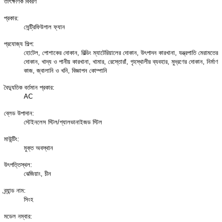
তাৎক্ষণিক বিবরণ
প্রকার:
সেন্ট্রিফিউগাল ফ্যান
প্রযোজ্য শিল্প:
হোটেল, পোশাকের দোকান, বিল্ডিং ম্যাটেরিয়ালের দোকান, উৎপাদন কারখানা, যন্ত্রপাতি মেরামতের
দোকান, খাদ্য ও পানীয় কারখানা, খামার, রেস্তোরাঁ, গৃহস্থালীর ব্যবহার, মুদ্রণের দোকান, নির্মাণ
কাজ, জ্বালানি ও খনি, বিজ্ঞাপন কোম্পানি
বৈদ্যুতিক বর্তমান প্রকার:
AC
ব্লেড উপাদান:
স্টেইনলেস স্টিল/গ্যালভানাইজড স্টিল
মাউন্টিং:
মুক্ত অবস্থান
উৎপত্তিস্থল:
ঝেজিয়াং, চীন
ব্র্যান্ড নাম:
সিংহ
মডেল নম্বার: