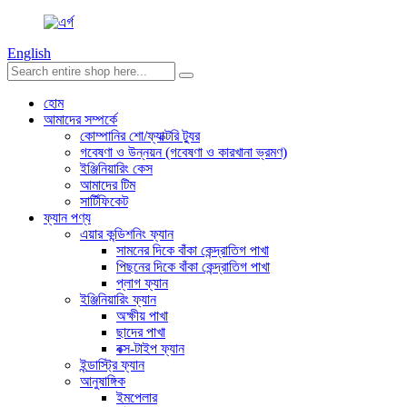
English
হোম
আমাদের সম্পর্কে
কোম্পানির শো/ফ্যাক্টরি ট্যুর
গবেষণা ও উন্নয়ন (গবেষণা ও কারখানা ভ্রমণ)
ইঞ্জিনিয়ারিং কেস
আমাদের টিম
সার্টিফিকেট
ফ্যান পণ্য
এয়ার কন্ডিশনিং ফ্যান
সামনের দিকে বাঁকা কেন্দ্রাতিগ পাখা
পিছনের দিকে বাঁকা কেন্দ্রাতিগ পাখা
প্লাগ ফ্যান
ইঞ্জিনিয়ারিং ফ্যান
অক্ষীয় পাখা
ছাদের পাখা
বক্স-টাইপ ফ্যান
ইন্ডাস্ট্রি ফ্যান
আনুষাঙ্গিক
ইমপেলার